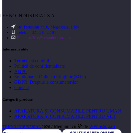
TEHNO INDUSTRIAL S.A.
Str. Ficusului nr10, Mogosoaia, Ilfov
Telefon: 021 318 22 91
Email:
office@tehnoindustrial.ro
Informații utile
Termeni și condiții
Politică de confidențialitate
ANPC
Solutionarea Online a Litigiilor (SOL)
GDPR: Drepturile consumatorilor
Contact
Categorii produse
APARATURĂ ȘI CONSUMABILE PENTRU UMAN
APARATURĂ ȘI CONSUMABILE PENTRU VET
/ Menținut cu 💙 de
WPhosting.ro
TEHNO INDUSTRIAL
2026