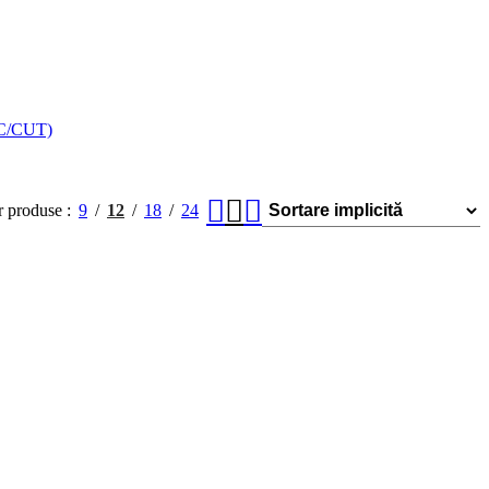
C/CUT)
 produse
9
12
18
24