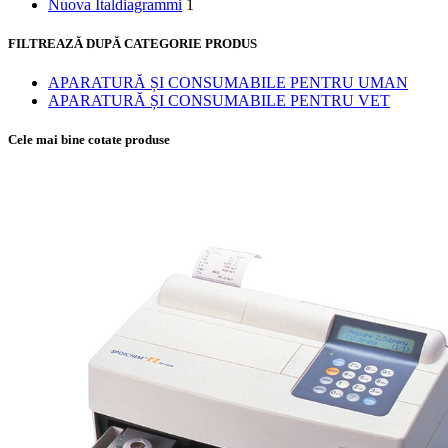
Nuova Italdiagrammi
1
Reactivi și consumab
FILTREAZĂ DUPĂ CATEGORIE PRODUS
HEMATOLOGIE VETER
Analizoare
APARATURĂ ȘI CONSUMABILE PENTRU UMAN
Reactivii și consumab
APARATURĂ ȘI CONSUMABILE PENTRU VET
AMONIAC VET
Cele mai bine cotate produse
Analizoare
Reactivi și consumab
ACID LACTIC VET
Analizoare
Teste și consumabile
COAGULARE
Analizoare
Reactivi și consumab
BIOLOGIE MOLECULA
Analizoare
Reactivi și consumab
TESTE RAPIDE
Canin
Feline
Exotice