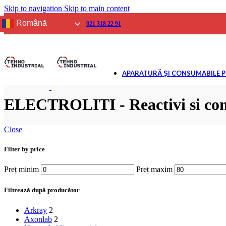
Skip to navigation
Skip to main content
SPIROMETRIE
Aparate
Română
021 318 22 91
Consumabile
GLICEMIE
Aparate
Reactivi și Consumab
APARATURĂ ȘI CONSUMABILE 
BIOCHIMIE USCATĂ
Analizoare
Reactivi și consumab
ELECTROLITI - Reactivi si co
ELECTROLIȚI
Analizoare
Close
Reactivi și consumab
Filter by price
URINĂ
Analizoare
Preț minim
Preț maxim
Reactivi și consumab
GAZE ȘI ELECTROLIȚI
Filtrează după producător
Analizoare
Reactivi și consumab
Arkray
2
IMUNOLOGIE VETERI
Axonlab
2
Analizoare