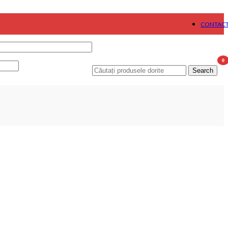
CONTAC
0
Search
item