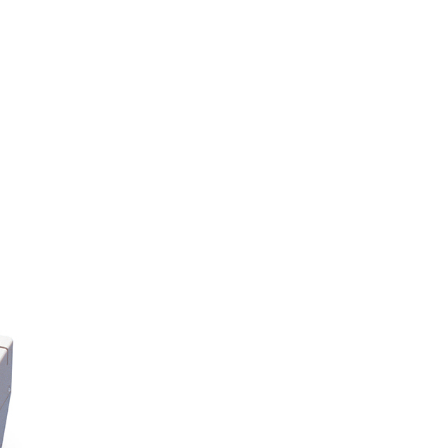
ile
INARĂ
ile
ile
ile
RĂ
ile