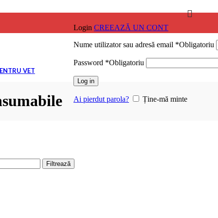
Login
CREEAZĂ UN CONT
Nume utilizator sau adresă email
*
Obligatoriu
ile
Password
*
Obligatoriu
PENTRU VET
Log in
ile
nsumabile
Ai pierdut parola?
Ține-mă minte
ile
ile
Filtrează
ile
NARĂ