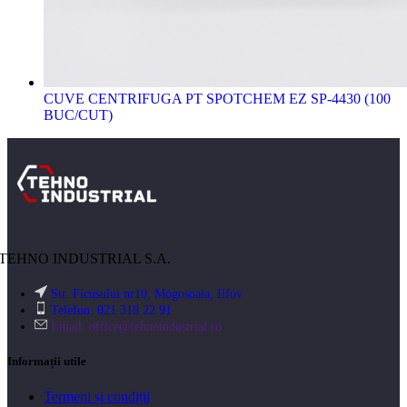
CUVE CENTRIFUGA PT SPOTCHEM EZ SP-4430 (100
BUC/CUT)
TEHNO INDUSTRIAL S.A.
Str. Ficusului nr10, Mogosoaia, Ilfov
Telefon: 021 318 22 91
Email:
office@tehnoindustrial.ro
Informații utile
Termeni și condiții