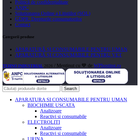
Politică de confidențialitate
ANPC
Solutionarea Online a Litigiilor (SOL)
GDPR: Drepturile consumatorilor
Contact
Categorii produse
APARATURĂ ȘI CONSUMABILE PENTRU UMAN
APARATURĂ ȘI CONSUMABILE PENTRU VET
/ Menținut cu 💙 de
WPhosting.ro
TEHNO INDUSTRIAL
2026
Search
APARATURA SI CONSUMABILE PENTRU UMAN
BIOCHIMIE USCATA
Analizoare
Reactivi si consumabile
ELECTROLITI
Analizoare
Reactivi si consumabile
URINA