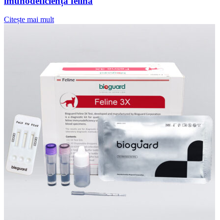
imunodeficiență felină
Citește mai mult