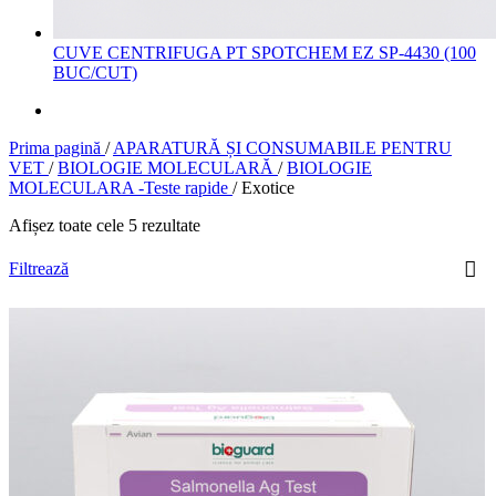
CUVE CENTRIFUGA PT SPOTCHEM EZ SP-4430 (100
BUC/CUT)
Prima pagină
/
APARATURĂ ȘI CONSUMABILE PENTRU
VET
/
BIOLOGIE MOLECULARĂ
/
BIOLOGIE
MOLECULARA -Teste rapide
/
Exotice
Afișez toate cele 5 rezultate
Filtrează