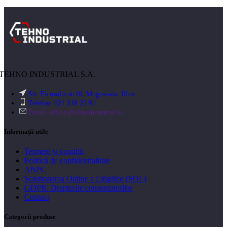
TEHNO INDUSTRIAL S.A.
Str. Ficusului nr10, Mogosoaia, Ilfov
Telefon: 021 318 22 91
Email:
office@tehnoindustrial.ro
Informații utile
Termeni și condiții
Politică de confidențialitate
ANPC
Solutionarea Online a Litigiilor (SOL)
GDPR: Drepturile consumatorilor
Contact
Categorii produse