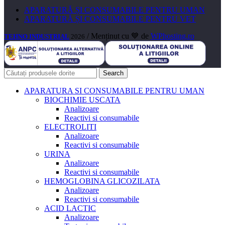
APARATURĂ ȘI CONSUMABILE PENTRU UMAN
APARATURĂ ȘI CONSUMABILE PENTRU VET
/ Menținut cu 💙 de
WPhosting.ro
TEHNO INDUSTRIAL
2026
Search
APARATURA SI CONSUMABILE PENTRU UMAN
BIOCHIMIE USCATA
Analizoare
Reactivi si consumabile
ELECTROLITI
Analizoare
Reactivi si consumabile
URINA
Analizoare
Reactivi si consumabile
HEMOGLOBINA GLICOZILATA
Analizoare
Reactivi si consumabile
ACID LACTIC
Analizoare