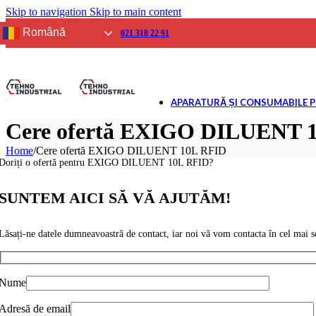
Skip to navigation
Skip to main content
SPIROMETRIE
Aparate
Română
021 318 22 91
Consumabile
GLICEMIE
Aparate
Reactivi și Consumab
APARATURĂ ȘI CONSUMABILE 
BIOCHIMIE USCATĂ
Analizoare
Cere ofertă EXIGO DILUENT 
Reactivi și consumab
Home
/
Cere ofertă EXIGO DILUENT 10L RFID
ELECTROLIȚI
Doriți o ofertă pentru EXIGO DILUENT 10L RFID?
Analizoare
Reactivi și consumab
SUNTEM AICI SĂ VĂ AJUTĂM!
URINĂ
Analizoare
Lăsați-ne datele dumneavoastră de contact, iar noi vă vom contacta în cel mai sc
Reactivi și consumab
GAZE ȘI ELECTROLIȚI
Analizoare
Nume
Reactivi și consumab
IMUNOLOGIE VETERI
Adresă de email
Analizoare