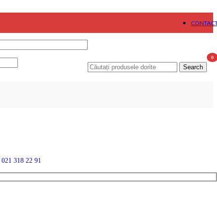
CONTAC
0
Search
item
n
021 318 22 91