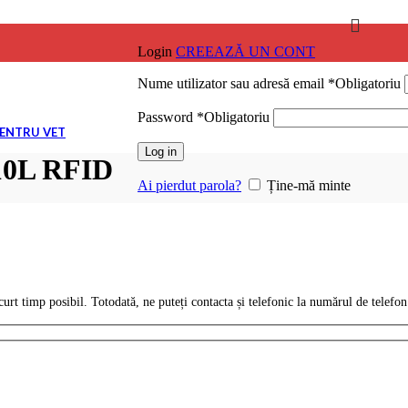
Login
CREEAZĂ UN CONT
Nume utilizator sau adresă email
*
Obligatoriu
ile
Password
*
Obligatoriu
PENTRU VET
Log in
10L RFID
ile
Ai pierdut parola?
Ține-mă minte
ile
urt timp posibil. Totodată, ne puteți contacta și telefonic la numărul de telefo
ile
ile
NARĂ