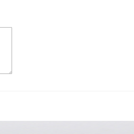
ile
INARĂ
ile
ile
ile
RĂ
ile