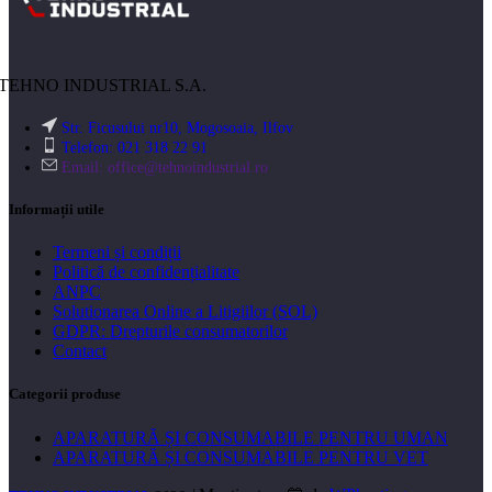
TEHNO INDUSTRIAL S.A.
Str. Ficusului nr10, Mogosoaia, Ilfov
Telefon: 021 318 22 91
Email:
office@tehnoindustrial.ro
Informații utile
Termeni și condiții
Politică de confidențialitate
ANPC
Solutionarea Online a Litigiilor (SOL)
GDPR: Drepturile consumatorilor
Contact
Categorii produse
APARATURĂ ȘI CONSUMABILE PENTRU UMAN
APARATURĂ ȘI CONSUMABILE PENTRU VET