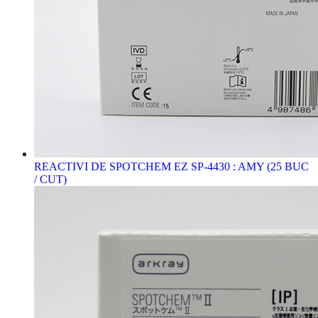
REACTIVI DE SPOTCHEM EZ SP-4430 : AMY (25 BUC
/ CUT)