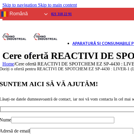
Skip to navigation
Skip to main content
SPIROMETRIE
Aparate
Română
021 318 22 91
Consumabile
GLICEMIE
Aparate
Reactivi și Consumab
APARATURĂ ȘI CONSUMABILE 
BIOCHIMIE USCATĂ
Analizoare
Cere ofertă REACTIVI DE SP
Reactivi și consumab
Home
/
Cere ofertă REACTIVI DE SPOTCHEM EZ SP-4430 : LIV
ELECTROLIȚI
Doriți o ofertă pentru REACTIVI DE SPOTCHEM EZ SP-4430 : LIVER-1 (
Analizoare
Reactivi și consumab
SUNTEM AICI SĂ VĂ AJUTĂM!
URINĂ
Analizoare
Lăsați-ne datele dumneavoastră de contact, iar noi vă vom contacta în cel mai sc
Reactivi și consumab
GAZE ȘI ELECTROLIȚI
Analizoare
Nume
Reactivi și consumab
IMUNOLOGIE VETERI
Adresă de email
Analizoare