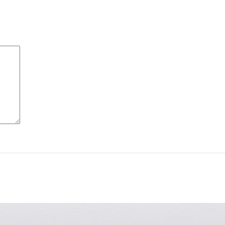
ile
INARĂ
ile
ile
ile
RĂ
ile