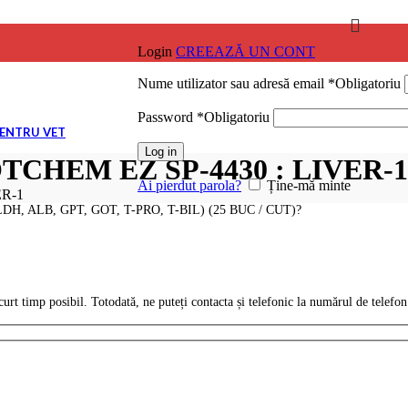
Login
CREEAZĂ UN CONT
Nume utilizator sau adresă email
*
Obligatoriu
ile
Password
*
Obligatoriu
PENTRU VET
Log in
OTCHEM EZ SP-4430 : LIVER-1
ile
Ai pierdut parola?
Ține-mă minte
ER-1
LDH, ALB, GPT, GOT, T-PRO, T-BIL) (25 BUC / CUT)?
ile
urt timp posibil. Totodată, ne puteți contacta și telefonic la numărul de telefo
ile
ile
NARĂ