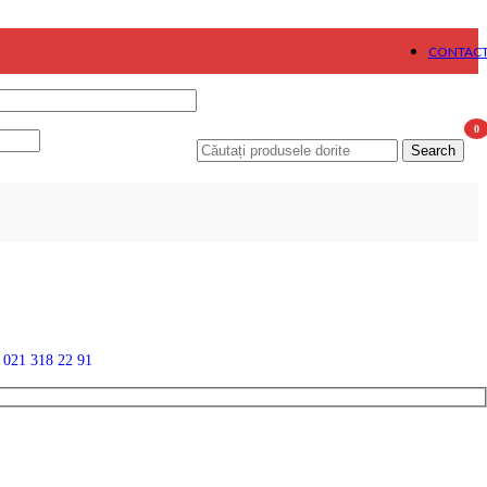
CONTAC
0
Search
item
n
021 318 22 91