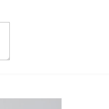
ile
INARĂ
ile
ile
ile
RĂ
ile