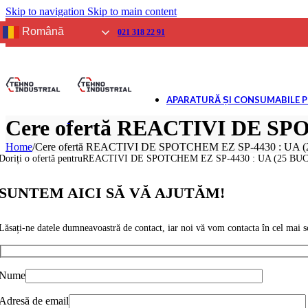
Skip to navigation
Skip to main content
SPIROMETRIE
Aparate
Română
021 318 22 91
Consumabile
GLICEMIE
Aparate
Reactivi și Consumab
APARATURĂ ȘI CONSUMABILE 
BIOCHIMIE USCATĂ
Analizoare
Cere ofertă REACTIVI DE SP
Reactivi și consumab
Home
/
Cere ofertă REACTIVI DE SPOTCHEM EZ SP-4430 : UA (
ELECTROLIȚI
Doriți o ofertă pentruREACTIVI DE SPOTCHEM EZ SP-4430 : UA (25 BUC
Analizoare
Reactivi și consumab
SUNTEM AICI SĂ VĂ AJUTĂM!
URINĂ
Analizoare
Lăsați-ne datele dumneavoastră de contact, iar noi vă vom contacta în cel mai sc
Reactivi și consumab
GAZE ȘI ELECTROLIȚI
Analizoare
Nume
Reactivi și consumab
IMUNOLOGIE VETERI
Adresă de email
Analizoare