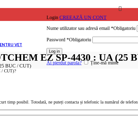
Login
CREEAZĂ UN CONT
Nume utilizator sau adresă email
*
Obligatoriu
ile
Password
*
Obligatoriu
PENTRU VET
Log in
OTCHEM EZ SP-4430 : UA (25 B
ile
Ai pierdut parola?
Ține-mă minte
25 BUC / CUT)
 / CUT)?
ile
urt timp posibil. Totodată, ne puteți contacta și telefonic la numărul de telefo
ile
ile
NARĂ