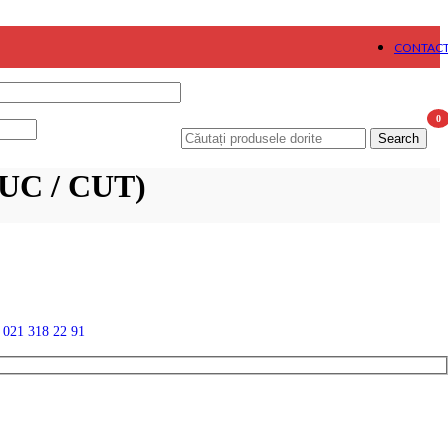
CONTAC
0
Search
item
UC / CUT)
n
021 318 22 91