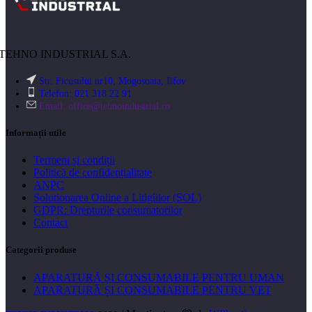
TEHNO INDUSTRIAL S.A.
Str. Ficusului nr10, Mogosoaia, Ilfov
Telefon: 021 318 22 91
Email:
office@tehnoindustrial.ro
Informații utile
Termeni și condiții
Politică de confidențialitate
ANPC
Solutionarea Online a Litigiilor (SOL)
GDPR: Drepturile consumatorilor
Contact
Categorii produse
APARATURĂ ȘI CONSUMABILE PENTRU UMAN
APARATURĂ ȘI CONSUMABILE PENTRU VET