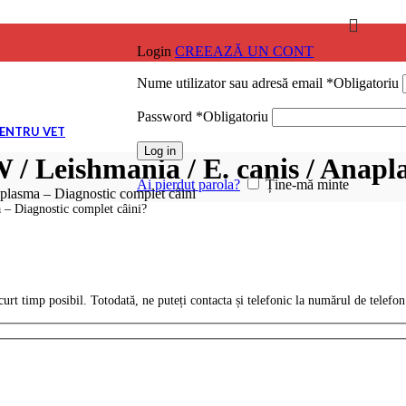
Login
CREEAZĂ UN CONT
Nume utilizator sau adresă email
*
Obligatoriu
ile
Password
*
Obligatoriu
PENTRU VET
Log in
/ Leishmania / E. canis / Anapl
ile
Ai pierdut parola?
Ține-mă minte
plasma – Diagnostic complet câini
 – Diagnostic complet câini?
ile
urt timp posibil. Totodată, ne puteți contacta și telefonic la numărul de telefo
ile
ile
NARĂ