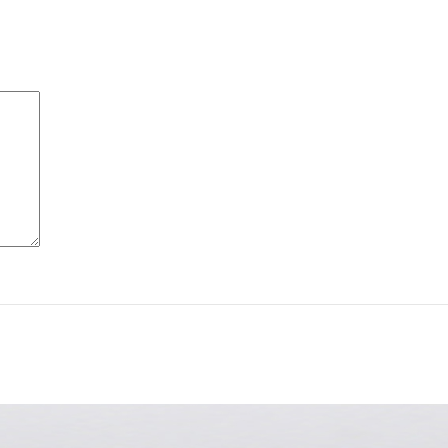
ile
INARĂ
ile
ile
ile
RĂ
ile