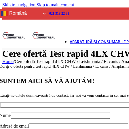
Skip to navigation
Skip to main content
SPIROMETRIE
Aparate
Română
021 318 22 91
Consumabile
GLICEMIE
Aparate
Reactivi și Consumab
APARATURĂ ȘI CONSUMABILE 
BIOCHIMIE USCATĂ
Analizoare
Cere ofertă Test rapid 4LX CHW 
Reactivi și consumab
Home
/
Cere ofertă Test rapid 4LX CHW / Leishmania / E. canis / Ana
ELECTROLIȚI
Doriți o ofertă pentru test rapid 4LX CHW / Leishmania / E. canis / Anaplasma
Analizoare
Reactivi și consumab
SUNTEM AICI SĂ VĂ AJUTĂM!
URINĂ
Analizoare
Lăsați-ne datele dumneavoastră de contact, iar noi vă vom contacta în cel mai sc
Reactivi și consumab
GAZE ȘI ELECTROLIȚI
Analizoare
Nume
Reactivi și consumab
IMUNOLOGIE VETERI
Adresă de email
Analizoare