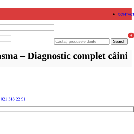
CONTAC
0
Search
item
asma – Diagnostic complet câini
n
021 318 22 91