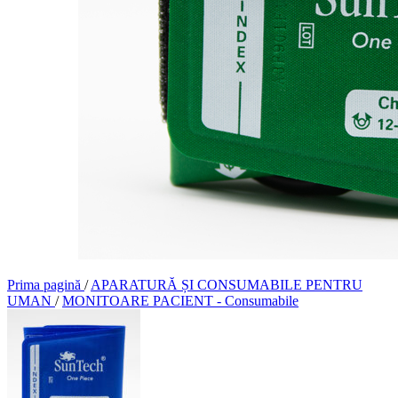
Prima pagină
/
APARATURĂ ȘI CONSUMABILE PENTRU
UMAN
/
MONITOARE PACIENT - Consumabile