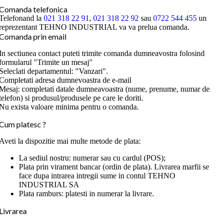
Comanda telefonica
Telefonand la
021 318 22 91
,
021 318 22 92
sau
0722 544 455
un
reprezentant TEHNO INDUSTRIAL va va prelua comanda.
Comanda prin email
In sectiunea contact puteti trimite comanda dumneavostra folosind
formularul "Trimite un mesaj"
Seleclati departamentul: "Vanzari".
Completati adresa dumnevoastra de e-mail
Mesaj: completati datale dumneavoastra (nume, prenume, numar de
telefon) si produsul/produsele pe care le doriti.
Nu exista valoare minima pentru o comanda.
Cum platesc ?
Aveti la dispozitie mai multe metode de plata:
La sediul nostru: numerar sau cu cardul (POS);
Plata prin virament bancar (ordin de plata). Livrarea marfii se
face dupa intrarea intregii sume in contul TEHNO
INDUSTRIAL SA
Plata ramburs: platesti in numerar la livrare.
Livrarea