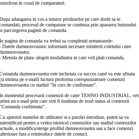
transferat in cosul de cumparaturi.
Dupa adaugarea in cos a tuturor produselor pe care doriti sa le
comandati, procesul de cumparare se continua prin apasarea butonului
si parcurgerea paginii de comanda.
In pagina de comanda va trebui sa completati urmatoarele:
- Datele dumneavoastra: informatii necesare trimiterii coletului catre
dumneavoastra.
- Metoda de plata: alegeti modalitatea in care veti plati comanda.
Comanda dumneavoastra este incheiata cu succes cand va este afisata
(si trimisa pe e-mail) factura proforma corespunzatoare comenzii
dumneavoastra cu stadiul "In curs de confirmare".
In momentul procesarii comenzii de catre TEHNO INDUSTRIAL, vet
primi un e-mail prin care veti fi instiintat de noul status al comenzii
"Comanda confirmata".
Cu ajutorul numelui de utilizator si a parolei introduse, puteti sa va
autentificati pentru a vedea istoricul comenzilor sau stadiul comenzilor
actuale, a modifica/sterge profilul dumneavoastra sau a face comenzi
ulterioare fara a reintroduce datele de contact.