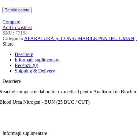
Trimite cerere
Compare
Add to wishlist
SKU:
77164
Categorii:
APARATURĂ ȘI CONSUMABILE PENTRU UMAN
,
Share:
Descriere
Informații suplimentare
Recenzii (0)
Shipping & Delivery
Descriere
Reactivi compusi de laborator uz medical pentru Analizorul de Bioc
Blood Urea Nitrogen - BUN (25 BUC / CUT)
Informații suplimentare