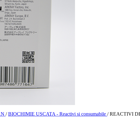
ile
INARĂ
ile
ile
ile
RĂ
AN
/
BIOCHIMIE USCATA - Reactivi si consumabile
/
REACTIVI DE
ile