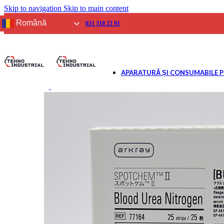
Skip to navigation
Skip to main content
SPIROMETRIE
Aparate
Română
021 318 22 91
Consumabile
GLICEMIE
Aparate
Reactivi și Consumab
APARATURĂ ȘI CONSUMABILE 
BIOCHIMIE USCATĂ
Analizoare
Reactivi și consumab
ELECTROLIȚI
Analizoare
Reactivi și consumab
URINĂ
Analizoare
Reactivi și consumab
GAZE ȘI ELECTROLIȚI
Analizoare
Reactivi și consumab
IMUNOLOGIE VETERI
Analizoare