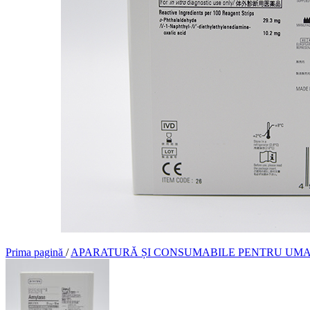
Reactivi și consumab
HEMATOLOGIE VETER
Analizoare
Reactivii și consumab
AMONIAC VET
Analizoare
Reactivi și consumab
ACID LACTIC VET
Analizoare
Teste și consumabile
COAGULARE
Analizoare
Reactivi și consumab
BIOLOGIE MOLECULA
Analizoare
Prima pagină
/
APARATURĂ ȘI CONSUMABILE PENTRU UM
Reactivi și consumab
TESTE RAPIDE
Canin
Feline
Exotice