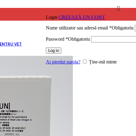
Login
CREEAZĂ UN CONT
Nume utilizator sau adresă email
*
Obligatoriu
ile
Password
*
Obligatoriu
PENTRU VET
Log in
ile
Ai pierdut parola?
Ține-mă minte
ile
ile
ile
NARĂ