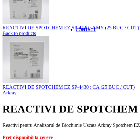
SOLUTIE DE MONITOR
Aparate
REACTIVI DE SPOTCHEM EZ SP-4430 : AMY (25 BUC / CUT)
CONTACT
Back to products
REACTIVI DE SPOTCHEM EZ SP-4430 : CA (25 BUC / CUT)
Arkray
REACTIVI DE SPOTCHEM EZ
Reactivi pentru Analizorul de Biochimie Uscata Arkray Spotchem E
Preț disponibil la cerere