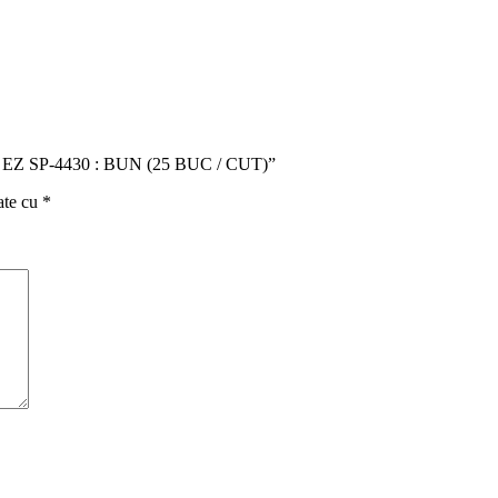
M EZ SP-4430 : BUN (25 BUC / CUT)”
ate cu
*