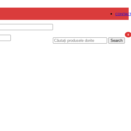
CONTAC
0
Search
item