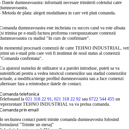
- Datele dumneavoastra: informatii necesare trimiterii coletului catre
dumneavoastra.
- Metoda de plata: alegeti modalitatea in care veti plati comanda.
Comanda dumneavoastra este incheiata cu succes cand va este afisata
(si trimisa pe e-mail) factura proforma corespunzatoare comenzii
dumneavoastra cu stadiul "In curs de confirmare".
In momentul procesarii comenzii de catre TEHNO INDUSTRIAL, vet
primi un e-mail prin care veti fi instiintat de noul status al comenzii
"Comanda confirmata".
Cu ajutorul numelui de utilizator si a parolei introduse, puteti sa va
autentificati pentru a vedea istoricul comenzilor sau stadiul comenzilor
actuale, a modifica/sterge profilul dumneavoastra sau a face comenzi
ulterioare fara a reintroduce datele de contact.
Comanda telefonica
Telefonand la
021 318 22 91
,
021 318 22 92
sau
0722 544 455
un
reprezentant TEHNO INDUSTRIAL va va prelua comanda.
Comanda prin email
In sectiunea contact puteti trimite comanda dumneavostra folosind
formularul "Trimite un mesaj"