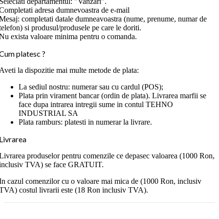
Seleclati departamentul: "Vanzari".
Completati adresa dumnevoastra de e-mail
Mesaj: completati datale dumneavoastra (nume, prenume, numar de
telefon) si produsul/produsele pe care le doriti.
Nu exista valoare minima pentru o comanda.
Cum platesc ?
Aveti la dispozitie mai multe metode de plata:
La sediul nostru: numerar sau cu cardul (POS);
Plata prin virament bancar (ordin de plata). Livrarea marfii se
face dupa intrarea intregii sume in contul TEHNO
INDUSTRIAL SA
Plata ramburs: platesti in numerar la livrare.
Livrarea
Livrarea produselor pentru comenzile ce depasec valoarea (1000 Ron,
inclusiv TVA) se face GRATUIT.
In cazul comenzilor cu o valoare mai mica de (1000 Ron, inclusiv
TVA) costul livrarii este (18 Ron inclusiv TVA).